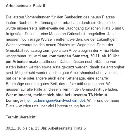
Arbeitseinsatz Platz 6
Die letzten Vorbereitungen für den Baubeginn des neuen Platzes
laufen. Nach der Entfernung der Tartanbahn durch die Gemeinde
wurde unsererseits mittlerweile der Durchgang zwischen Platz 5 und 6
freigesägt. Dabei ist eine Menge an Grünschnitt angefallen. Jetzt
müssen noch einige Wurzeln entfernt werden, die der zukünftigen
Wasserversorgung des neuen Platzes im Wege sind. Damit der
Grünabfall rechtzeitig zum geplanten Arbeitsbeginn der Firma Nohe
weggeräumt ist, wird
am kommenden Samstag, 30.11. ab 10 Uhr
ein Arbeitseinsatz
stattfinden. Dabei müssen noch Stämme von
Ästen befreit werden sowie Äste gekürzt werden, damit sie entsorgbar
sind. Mitgebracht werden sollten gute Arbeitshandschuhe, vielleicht
hat der eine oder andere auch eine Kettensäge, eine scharfe
Baumsäge oder ein gutes Beil, das er/sie mitbringen kann. Wir
müssen auf alle Fälle an diesem Termin den Grünschnitt verladen.
Wer mitmacht, meldet sich bitte bei unserem TA Helmut
Leininger
(
helmut.leininger@tcn-ilvesheim.de
). Wir – und der neue
Platz – würden uns über viel Unterstützung freuen.
Terminübersicht
30.11. 10 bis ca. 13 Uhr: Arbeitseinsatz Platz 6