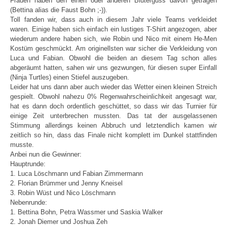
Frauen haben den einen oder anderen Bluterguss davon getragen
(Bettina alias die Faust Bohn ;-)).
Toll fanden wir, dass auch in diesem Jahr viele Teams verkleidet
waren. Einige haben sich einfach ein lustiges T-Shirt angezogen, aber
wiederum andere haben sich, wie Robin und Nico mit einem He-Men
Kostüm geschmückt. Am originellsten war sicher die Verkleidung von
Luca und Fabian. Obwohl die beiden an diesem Tag schon alles
abgeräumt hatten, sahen wir uns gezwungen, für diesen super Einfall
(Ninja Turtles) einen Stiefel auszugeben.
Leider hat uns dann aber auch wieder das Wetter einen kleinen Streich
gespielt. Obwohl nahezu 0% Regenwahrscheinlichkeit angesagt war,
hat es dann doch ordentlich geschüttet, so dass wir das Turnier für
einige Zeit unterbrechen mussten. Das tat der ausgelassenen
Stimmung allerdings keinen Abbruch und letztendlich kamen wir
zeitlich so hin, dass das Finale nicht komplett im Dunkel stattfinden
musste.
Anbei nun die Gewinner:
Hauptrunde:
1. Luca Löschmann und Fabian Zimmermann
2. Florian Brümmer und Jenny Kneisel
3. Robin Wüst und Nico Löschmann
Nebenrunde:
1. Bettina Bohn, Petra Wassmer und Saskia Walker
2. Jonah Diemer und Joshua Zeh