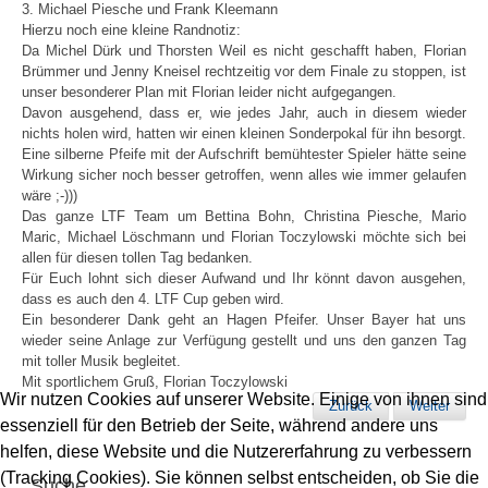
3. Michael Piesche und Frank Kleemann
Hierzu noch eine kleine Randnotiz:
Da Michel Dürk und Thorsten Weil es nicht geschafft haben, Florian
Brümmer und Jenny Kneisel rechtzeitig vor dem Finale zu stoppen, ist
unser besonderer Plan mit Florian leider nicht aufgegangen.
Davon ausgehend, dass er, wie jedes Jahr, auch in diesem wieder
nichts holen wird, hatten wir einen kleinen Sonderpokal für ihn besorgt.
Eine silberne Pfeife mit der Aufschrift bemühtester Spieler hätte seine
Wirkung sicher noch besser getroffen, wenn alles wie immer gelaufen
wäre ;-)))
Das ganze LTF Team um Bettina Bohn, Christina Piesche, Mario
Maric, Michael Löschmann und Florian Toczylowski möchte sich bei
allen für diesen tollen Tag bedanken.
Für Euch lohnt sich dieser Aufwand und Ihr könnt davon ausgehen,
dass es auch den 4. LTF Cup geben wird.
Ein besonderer Dank geht an Hagen Pfeifer. Unser Bayer hat uns
wieder seine Anlage zur Verfügung gestellt und uns den ganzen Tag
mit toller Musik begleitet.
Mit sportlichem Gruß, Florian Toczylowski
Wir nutzen Cookies auf unserer Website. Einige von ihnen sind
Zurück
Weiter
essenziell für den Betrieb der Seite, während andere uns
helfen, diese Website und die Nutzererfahrung zu verbessern
(Tracking Cookies). Sie können selbst entscheiden, ob Sie die
Suche