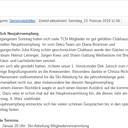
gorie:
Gemeindeblätter
Zuletzt aktualisiert: Samstag, 23. Februar 2019 11:56
lick Neujahrsempfang
gangenen Sonntag trafen sich viele TCN Mitglieder im gut gefüllten Clubhau
ionellen Neujahrsempfang. Im vom Deko-Team um Diana Brümmer und
ügungschefin Julia König schön geschmückten Clubhaus wurde den Gästen 
team Helmut Leininger, Jürgen Kees und Sharin Gattung Weißwürste mit Br
Käse- und Lachsbrötchen serviert.
m sich alle gestärkt hatten, richtete unser 1. Vorsitzender Dirk Jansch zum
inige Begrüßungsworte an die Anwesenden. Besonders dankte er Christa Rich
Heinemann stellvertretend für die Ski-Abteilung für die jahrzehntelange gute
enarbeit nicht nur, aber insbesondere bei diesem Neujahrsempfang.
einem kleinen Rückblick wagte er auch einen kleinen Ausblick auf die komm
. Dazu wies er schon mal auf die Hauptversammlung hin, die dieses Jahr am
stag, 9. März stattfindet.
ujahrsempfang erstreckte sich bei vielen schönen Gesprächen bis in den spä
ttag hinein.
te Termine
4. Januar 20 Uhr: Ski-Abteilung Mitgliederversammlung