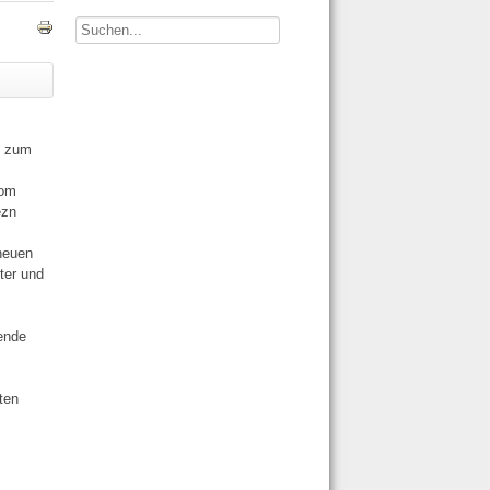
Suchen...
s zum
vom
ezn
 neuen
ter und
ende
ten