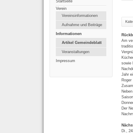
Startseite
Verein
Vereinsinformationen
Kate
Aufnahme und Beiträge
Informationen
Rückb
Am ver
Artikel Gemeindeblatt
tradit
Vergn
Veranstaltungen
Küchen
Impressum
sowie 
Nachde
Jahr e
Roger 
Zusamm
Neben 
Saison
Donner
Der Ne
Nachmi
Nächs
Di., 2