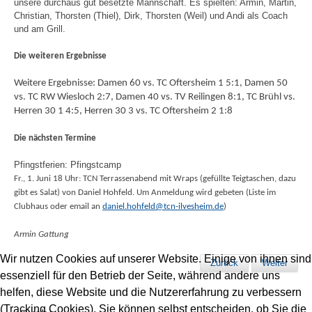
unsere durchaus gut besetzte Mannschaft. Es spielten: Armin, Martin,
Christian, Thorsten (Thiel), Dirk, Thorsten (Weil) und Andi als Coach
und am Grill.
Die weiteren Ergebnisse
Weitere Ergebnisse: Damen 60 vs. TC Oftersheim 1 5:1, Damen 50
vs. TC RW Wiesloch 2:7, Damen 40 vs. TV Reilingen 8:1, TC Brühl vs.
Herren 30 1 4:5, Herren 30 3 vs. TC Oftersheim 2 1:8
Die nächsten Termine
Pfingstferien: Pfingstcamp
Fr., 1. Juni 18 Uhr: TCN Terrassenabend mit Wraps (gefüllte Teigtaschen, dazu
gibt es Salat) von Daniel Hohfeld. Um Anmeldung wird gebeten (Liste im
Clubhaus oder email an
daniel.hohfeld@tcn-ilvesheim.de
)
Armin Gattung
Wir nutzen Cookies auf unserer Website. Einige von ihnen sind
Zurück
Weiter
essenziell für den Betrieb der Seite, während andere uns
helfen, diese Website und die Nutzererfahrung zu verbessern
(Tracking Cookies). Sie können selbst entscheiden, ob Sie die