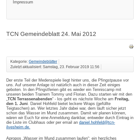
Impressum
TCN Gemeindeblatt 24. Mai 2012
Kategorie:
Gemeindeblätter
Zuletzt aktualisiert: Samstag, 23. Februar 2019 11:56
Der erste Teil der Medenspiele liegt hinter uns, die Pfingstpause vor
uns. Auf unserer Anlage ist natürlich auch in dieser Zeit einiges
geboten. In den Pfingstferien gibt es wieder ein Tenniscamp mit
unseren beiden Trainern Tommy und Florian. Dazu starten wir mit den
„
TCN Terrassenabenden
“ - los geht es nächste Woche am
Freitag,
den 1. Juni
.
Daniel Hohfeld bietet leckere Wraps (gefüllte
Teigtaschen) an. Wer letztes Jahr dabei war, dem läuft sicher jetzt
schon das Wasser im Mund zusammen. Damit wir planen können,
wären wir Euch für eine Anmeldung dankbar, entweder durch Eintrag in
die Liste im Clubhaus oder per email an
daniel.hohfeld@tcn-
ilvesheim.de
.
Apropos „Wasser im Mund zusammen laufen“: ein herzliches