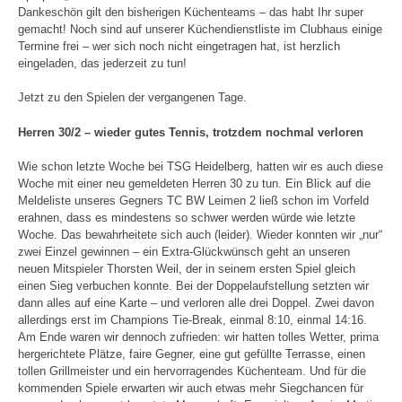
Dankeschön gilt den bisherigen Küchenteams – das habt Ihr super
gemacht! Noch sind auf unserer Küchendienstliste im Clubhaus einige
Termine frei – wer sich noch nicht eingetragen hat, ist herzlich
eingeladen, das jederzeit zu tun!
Jetzt zu den Spielen der vergangenen Tage.
Herren 30/2 – wieder gutes Tennis, trotzdem nochmal verloren
Wie schon letzte Woche bei TSG Heidelberg, hatten wir es auch diese
Woche mit einer neu gemeldeten Herren 30 zu tun. Ein Blick auf die
Meldeliste unseres Gegners TC BW Leimen 2 ließ schon im Vorfeld
erahnen, dass es mindestens so schwer werden würde wie letzte
Woche. Das bewahrheitete sich auch (leider). Wieder konnten wir „nur“
zwei Einzel gewinnen – ein Extra-Glückwünsch geht an unseren
neuen Mitspieler Thorsten Weil, der in seinem ersten Spiel gleich
einen Sieg verbuchen konnte. Bei der Doppelaufstellung setzten wir
dann alles auf eine Karte – und verloren alle drei Doppel. Zwei davon
allerdings erst im Champions Tie-Break, einmal 8:10, einmal 14:16.
Am Ende waren wir dennoch zufrieden: wir hatten tolles Wetter, prima
hergerichtete Plätze, faire Gegner, eine gut gefüllte Terrasse, einen
tollen Grillmeister und ein hervorragendes Küchenteam. Und für die
kommenden Spiele erwarten wir auch etwas mehr Siegchancen für