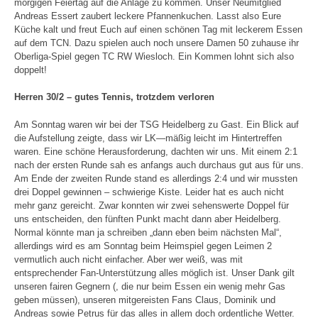
morgigen Feiertag auf die Anlage zu kommen. Unser Neumitglied
Andreas Essert zaubert leckere Pfannenkuchen. Lasst also Eure
Küche kalt und freut Euch auf einen schönen Tag mit leckerem Essen
auf dem TCN. Dazu spielen auch noch unsere Damen 50 zuhause ihr
Oberliga-Spiel gegen TC RW Wiesloch. Ein Kommen lohnt sich also
doppelt!
Herren 30/2 – gutes Tennis, trotzdem verloren
Am Sonntag waren wir bei der TSG Heidelberg zu Gast. Ein Blick auf
die Aufstellung zeigte, dass wir LK—mäßig leicht im Hintertreffen
waren. Eine schöne Herausforderung, dachten wir uns. Mit einem 2:1
nach der ersten Runde sah es anfangs auch durchaus gut aus für uns.
Am Ende der zweiten Runde stand es allerdings 2:4 und wir mussten
drei Doppel gewinnen – schwierige Kiste. Leider hat es auch nicht
mehr ganz gereicht. Zwar konnten wir zwei sehenswerte Doppel für
uns entscheiden, den fünften Punkt macht dann aber Heidelberg.
Normal könnte man ja schreiben „dann eben beim nächsten Mal“,
allerdings wird es am Sonntag beim Heimspiel gegen Leimen 2
vermutlich auch nicht einfacher. Aber wer weiß, was mit
entsprechender Fan-Unterstützung alles möglich ist. Unser Dank gilt
unseren fairen Gegnern (, die nur beim Essen ein wenig mehr Gas
geben müssen), unseren mitgereisten Fans Claus, Dominik und
Andreas sowie Petrus für das alles in allem doch ordentliche Wetter.