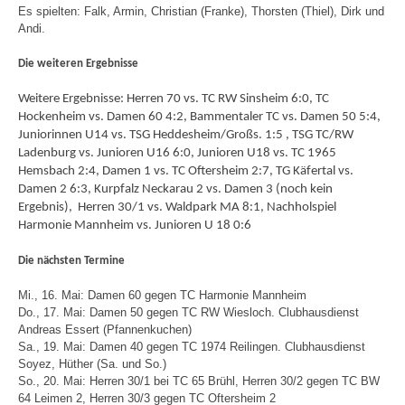
Es spielten: Falk, Armin, Christian (Franke), Thorsten (Thiel), Dirk und
Andi.
Die weiteren Ergebnisse
Weitere Ergebnisse: Herren 70 vs. TC RW Sinsheim 6:0, TC
Hockenheim vs. Damen 60 4:2, Bammentaler TC vs. Damen 50 5:4,
Juniorinnen U14 vs. TSG Heddesheim/Großs. 1:5 , TSG TC/RW
Ladenburg vs. Junioren U16 6:0, Junioren U18 vs. TC 1965
Hemsbach 2:4, Damen 1 vs. TC Oftersheim 2:7, TG Käfertal vs.
Damen 2 6:3, Kurpfalz Neckarau 2 vs. Damen 3 (noch kein
Ergebnis), Herren 30/1 vs. Waldpark MA 8:1, Nachholspiel
Harmonie Mannheim vs. Junioren U 18 0:6
Die nächsten Termine
Mi., 16. Mai: Damen 60 gegen TC Harmonie Mannheim
Do., 17. Mai: Damen 50 gegen TC RW Wiesloch. Clubhausdienst
Andreas Essert (Pfannenkuchen)
Sa., 19. Mai: Damen 40 gegen TC 1974 Reilingen. Clubhausdienst
Soyez, Hüther (Sa. und So.)
So., 20. Mai: Herren 30/1 bei TC 65 Brühl, Herren 30/2 gegen TC BW
64 Leimen 2, Herren 30/3 gegen TC Oftersheim 2