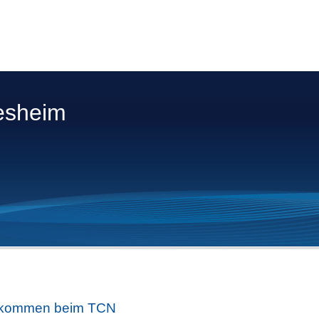
esheim
lkommen beim TCN